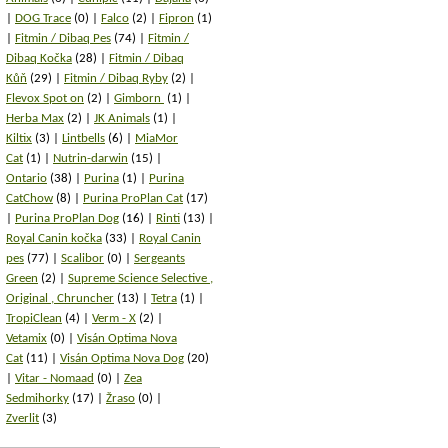
DOG Trace
(0)
Falco
(2)
Fipron
(1)
Fitmin / Dibaq Pes
(74)
Fitmin /
Dibaq Kočka
(28)
Fitmin / Dibaq
Kůň
(29)
Fitmin / Dibaq Ryby
(2)
Flevox Spot on
(2)
Gimborn
(1)
Herba Max
(2)
JK Animals
(1)
Kiltix
(3)
Lintbells
(6)
MiaMor
Cat
(1)
Nutrin-darwin
(15)
Ontario
(38)
Purina
(1)
Purina
CatChow
(8)
Purina ProPlan Cat
(17)
Purina ProPlan Dog
(16)
Rinti
(13)
Royal Canin kočka
(33)
Royal Canin
pes
(77)
Scalibor
(0)
Sergeants
Green
(2)
Supreme Science Selective ,
Original , Chruncher
(13)
Tetra
(1)
TropiClean
(4)
Verm - X
(2)
Vetamix
(0)
Visán Optima Nova
Cat
(11)
Visán Optima Nova Dog
(20)
Vitar - Nomaad
(0)
Zea
Sedmihorky
(17)
Žraso
(0)
Zverlit
(3)