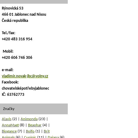
Rýnovická 53
466 01 Jablonec nad Nisou
Česká republika
Tel./fax:
+420 483 316 954
Mobil:
+420 606 746 306
e-mail:
vladimir.novak-jbc@volny.cz
Facebook:
chovatelsképotřebyjablonec
IČ: 63762773
Značky
Alavis
(2)
Animonda
(23)
AnnaMaet
(8)
Beaphar
(4)
Biogance
(7)
Bolfo
(1)
Brit
Animals
(6)
Cunipic
(11)
Dajana
(6)