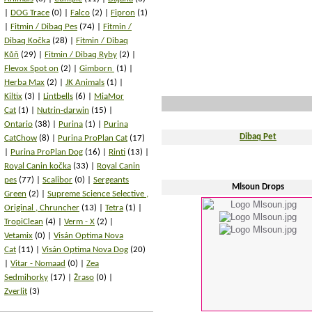
DOG Trace
(0)
Falco
(2)
Fipron
(1)
Fitmin / Dibaq Pes
(74)
Fitmin /
Dibaq Kočka
(28)
Fitmin / Dibaq
Kůň
(29)
Fitmin / Dibaq Ryby
(2)
Flevox Spot on
(2)
Gimborn
(1)
Herba Max
(2)
JK Animals
(1)
Kiltix
(3)
Lintbells
(6)
MiaMor
Cat
(1)
Nutrin-darwin
(15)
Ontario
(38)
Purina
(1)
Purina
Dibaq Pet
CatChow
(8)
Purina ProPlan Cat
(17)
Purina ProPlan Dog
(16)
Rinti
(13)
Royal Canin kočka
(33)
Royal Canin
pes
(77)
Scalibor
(0)
Sergeants
Mlsoun Drops
Green
(2)
Supreme Science Selective ,
Original , Chruncher
(13)
Tetra
(1)
TropiClean
(4)
Verm - X
(2)
Vetamix
(0)
Visán Optima Nova
Cat
(11)
Visán Optima Nova Dog
(20)
Vitar - Nomaad
(0)
Zea
Sedmihorky
(17)
Žraso
(0)
Zverlit
(3)