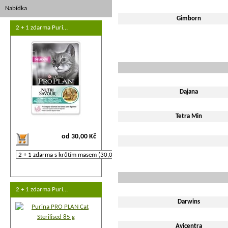
Nabídka
Gimborn
2 + 1 zdarma Puri…
Dajana
Tetra Min
od 30,00 Kč
2 + 1 zdarma Puri…
Darwins
Avicentra