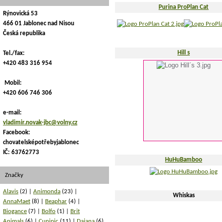
Purina ProPlan Cat
Rýnovická 53
466 01 Jablonec nad Nisou
Česká republika
Hill s
Tel./fax:
+420 483 316 954
Mobil:
+420 606 746 306
e-mail:
vladimir.novak-jbc@volny.cz
Facebook:
chovatelsképotřebyjablonec
IČ: 63762773
HuHuBamboo
Značky
Alavis
(2)
Animonda
(23)
Whiskas
AnnaMaet
(8)
Beaphar
(4)
Biogance
(7)
Bolfo
(1)
Brit
Animals
(6)
Cunipic
(11)
Dajana
(6)