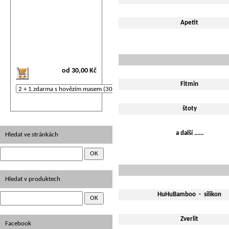
Apetit
od 30,00 Kč
Fitmin
štoty
a další ......
Hledat ve stránkách
Hledat v produktech
HuHuBamboo - silikon
Zverlit
Facebook