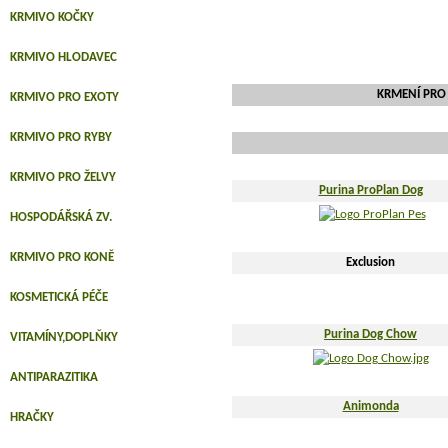
KRMIVO KOČKY
KRMIVO HLODAVEC
KRMENÍ PRO 
KRMIVO PRO EXOTY
KRMIVO PRO RYBY
KRMIVO PRO ŽELVY
Purina ProPlan Dog
HOSPODÁŘSKÁ ZV.
KRMIVO PRO KONĚ
Exclusion
KOSMETICKÁ PÉČE
Purina Dog Chow
VITAMÍNY,DOPLŇKY
ANTIPARAZITIKA
Animonda
HRAČKY