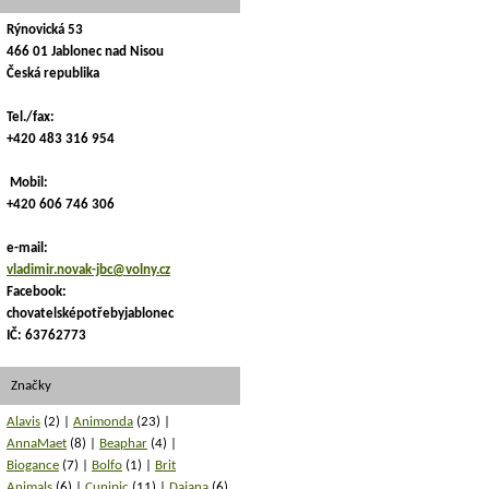
Rýnovická 53
466 01 Jablonec nad Nisou
Česká republika
Tel./fax:
+420 483 316 954
Mobil:
+420 606 746 306
e-mail:
vladimir.novak-jbc@volny.cz
Facebook:
chovatelsképotřebyjablonec
IČ: 63762773
Značky
Alavis
(2)
Animonda
(23)
AnnaMaet
(8)
Beaphar
(4)
Biogance
(7)
Bolfo
(1)
Brit
Animals
(6)
Cunipic
(11)
Dajana
(6)