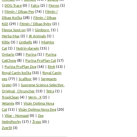
DOG Trace
(0)
Falco
(2)
Fipron
(1)
Fitmin / Dibaq Pes
(74)
Fitmin /
Dibaq Kočka
(28)
Fitmin / Dibaq
Kůň
(29)
Fitmin / Dibaq Ryby
(2)
Flevox Spot on
(2)
Gimborn
(1)
Herba Max
(2)
JK Animals
(1)
Kiltix
(3)
Lintbells
(6)
MiaMor
Cat
(1)
Nutrin-darwin
(15)
Ontario
(38)
Purina
(1)
Purina
CatChow
(8)
Purina ProPlan Cat
(17)
Purina ProPlan Dog
(16)
Rinti
(13)
Royal Canin kočka
(33)
Royal Canin
pes
(77)
Scalibor
(0)
Sergeants
Green
(2)
Supreme Science Selective ,
Original , Chruncher
(13)
Tetra
(1)
TropiClean
(4)
Verm - X
(2)
Vetamix
(0)
Visán Optima Nova
Cat
(11)
Visán Optima Nova Dog
(20)
Vitar - Nomaad
(0)
Zea
Sedmihorky
(17)
Žraso
(0)
Zverlit
(3)