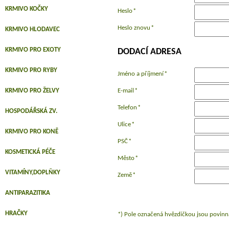
KRMIVO KOČKY
Heslo
*
Heslo znovu
*
KRMIVO HLODAVEC
KRMIVO PRO EXOTY
DODACÍ ADRESA
KRMIVO PRO RYBY
Jméno a příjmení
*
KRMIVO PRO ŽELVY
E-mail
*
Telefon
*
HOSPODÁŘSKÁ ZV.
Ulice
*
KRMIVO PRO KONĚ
PSČ
*
KOSMETICKÁ PÉČE
Město
*
VITAMÍNY,DOPLŇKY
Země
*
ANTIPARAZITIKA
HRAČKY
*) Pole označená hvězdičkou jsou povinn