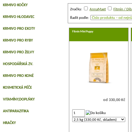
KRMIVO KOČKY
Značky:
AnnaMaet
KRMIVO HLODAVEC
Řadit podle:
KRMIVO PRO EXOTY
Fitmin Mini Puppy
KRMIVO PRO RYBY
KRMIVO PRO ŽELVY
HOSPODÁŘSKÁ ZV.
KRMIVO PRO KONĚ
KOSMETICKÁ PÉČE
VITAMÍNY,DOPLŇKY
od 330,00 Kč
ANTIPARAZITIKA
HRAČKY