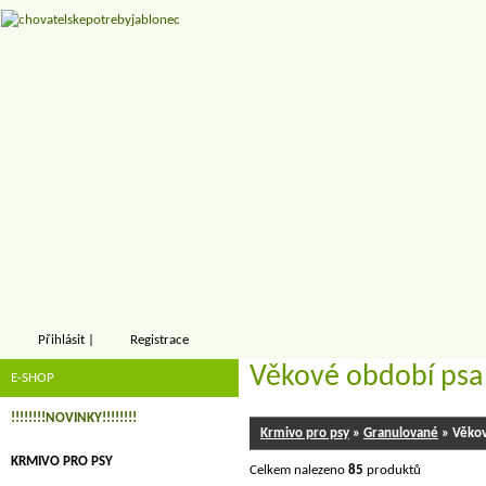
Přihlásit
|
Registrace
Věkové období psa
E-SHOP
!!!!!!!!NOVINKY!!!!!!!!
Krmivo pro psy
»
Granulované
» Věkov
KRMIVO PRO PSY
Celkem nalezeno
85
produktů