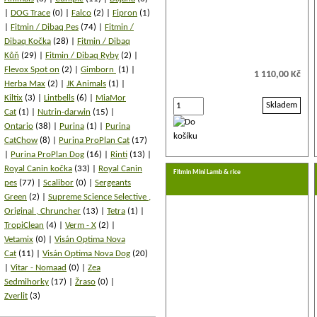
DOG Trace
(0)
Falco
(2)
Fipron
(1)
Fitmin / Dibaq Pes
(74)
Fitmin /
Dibaq Kočka
(28)
Fitmin / Dibaq
Kůň
(29)
Fitmin / Dibaq Ryby
(2)
Flevox Spot on
(2)
Gimborn
(1)
1 110,00 Kč
Herba Max
(2)
JK Animals
(1)
Kiltix
(3)
Lintbells
(6)
MiaMor
Skladem
Cat
(1)
Nutrin-darwin
(15)
Ontario
(38)
Purina
(1)
Purina
CatChow
(8)
Purina ProPlan Cat
(17)
Purina ProPlan Dog
(16)
Rinti
(13)
Royal Canin kočka
(33)
Royal Canin
Fitmin Mini Lamb & rice
pes
(77)
Scalibor
(0)
Sergeants
Green
(2)
Supreme Science Selective ,
Original , Chruncher
(13)
Tetra
(1)
TropiClean
(4)
Verm - X
(2)
Vetamix
(0)
Visán Optima Nova
Cat
(11)
Visán Optima Nova Dog
(20)
Vitar - Nomaad
(0)
Zea
Sedmihorky
(17)
Žraso
(0)
Zverlit
(3)