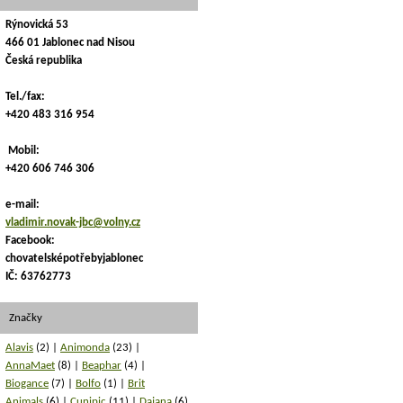
Rýnovická 53
466 01 Jablonec nad Nisou
Česká republika
Tel./fax:
+420 483 316 954
Mobil:
+420 606 746 306
e-mail:
vladimir.novak-jbc@volny.cz
Facebook:
chovatelsképotřebyjablonec
IČ: 63762773
Značky
Alavis
(2)
Animonda
(23)
AnnaMaet
(8)
Beaphar
(4)
Biogance
(7)
Bolfo
(1)
Brit
Animals
(6)
Cunipic
(11)
Dajana
(6)