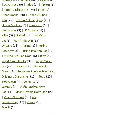
DOG Trace
(0)
Falco
(2)
Fipron
(1)
Fitmin / Dibaq Pes
(74)
Fitmin /
Dibaq Kočka
(28)
Fitmin / Dibaq
Kůň
(29)
Fitmin / Dibaq Ryby
(2)
Flevox Spot on
(2)
Gimborn
(1)
Herba Max
(2)
JK Animals
(1)
Kiltix
(3)
Lintbells
(6)
MiaMor
Cat
(1)
Nutrin-darwin
(15)
Ontario
(38)
Purina
(1)
Purina
CatChow
(8)
Purina ProPlan Cat
(17)
Purina ProPlan Dog
(16)
Rinti
(13)
Royal Canin kočka
(33)
Royal Canin
pes
(77)
Scalibor
(0)
Sergeants
Green
(2)
Supreme Science Selective ,
Original , Chruncher
(13)
Tetra
(1)
TropiClean
(4)
Verm - X
(2)
Vetamix
(0)
Visán Optima Nova
Cat
(11)
Visán Optima Nova Dog
(20)
Vitar - Nomaad
(0)
Zea
Sedmihorky
(17)
Žraso
(0)
Zverlit
(3)