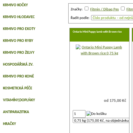
KRMIVO KOČKY
Značky:
Fitmin / Dibaq Pes
Fitm
KRMIVO HLODAVEC
Řadit podle:
KRMIVO PRO EXOTY
Ontario Mini Puppy lamb with Brown rice
KRMIVO PRO RYBY
KRMIVO PRO ŽELVY
HOSPODÁŘSKÁ ZV.
KRMIVO PRO KONĚ
KOSMETICKÁ PÉČE
VITAMÍNY,DOPLŇKY
od 175,00 Kč
ANTIPARAZITIKA
HRAČKY