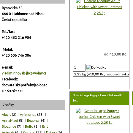
Rýnovická 53
466 01 Jablonec nad Nisou
Česká republika
Tel./fax:
+420 483 316 954
Mobil:
od 410,00 Kč
+420 606 746 306
e-mail:
vladimir.novak-jbc@volny.cz
Facebook:
chovatelsképotřebyjablonec
IČ: 63762773
Ontario Large Puppy / Junior Chicken with
Sw…
Značky
Alavis
(2)
Animonda
(23)
AnnaMaet
(8)
Beaphar
(4)
Biogance
(7)
Bolfo
(1)
Brit
Animals
(6)
Cunipic
(11)
Dajana
(6)