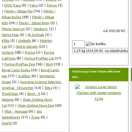
DOG Trace
(0)
Falco
(2)
Fipron
(1)
Fitmin / Dibaq Pes
(74)
Fitmin /
Dibaq Kočka
(28)
Fitmin / Dibaq
Kůň
(29)
Fitmin / Dibaq Ryby
(2)
Flevox Spot on
(2)
Gimborn
(1)
od 410,00 Kč
Herba Max
(2)
JK Animals
(1)
Kiltix
(3)
Lintbells
(6)
MiaMor
Cat
(1)
Nutrin-darwin
(15)
Ontario
(38)
Purina
(1)
Purina
CatChow
(8)
Purina ProPlan Cat
(17)
Purina ProPlan Dog
(16)
Rinti
(13)
Royal Canin kočka
(33)
Royal Canin
Ontario Large Senior Chicken with Sweet
pes
(77)
Scalibor
(0)
Sergeants
pota…
Green
(2)
Supreme Science Selective ,
Original , Chruncher
(13)
Tetra
(1)
TropiClean
(4)
Verm - X
(2)
Vetamix
(0)
Visán Optima Nova
Cat
(11)
Visán Optima Nova Dog
(20)
Vitar - Nomaad
(0)
Zea
Sedmihorky
(17)
Žraso
(0)
Zverlit
(3)