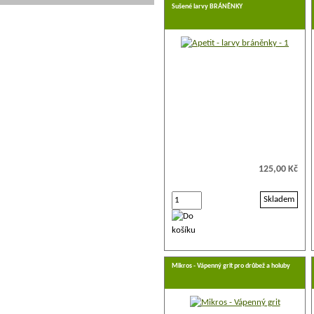
Sušené larvy BRÁNĚNKY
125,00 Kč
Skladem
Mikros - Vápenný grit pro drůbež a holuby