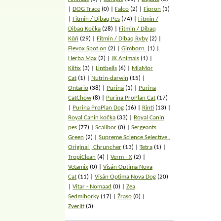
DOG Trace
(0)
Falco
(2)
Fipron
(1)
Fitmin / Dibaq Pes
(74)
Fitmin /
Dibaq Kočka
(28)
Fitmin / Dibaq
Kůň
(29)
Fitmin / Dibaq Ryby
(2)
Flevox Spot on
(2)
Gimborn
(1)
Herba Max
(2)
JK Animals
(1)
Kiltix
(3)
Lintbells
(6)
MiaMor
Cat
(1)
Nutrin-darwin
(15)
Ontario
(38)
Purina
(1)
Purina
CatChow
(8)
Purina ProPlan Cat
(17)
Purina ProPlan Dog
(16)
Rinti
(13)
Royal Canin kočka
(33)
Royal Canin
pes
(77)
Scalibor
(0)
Sergeants
Green
(2)
Supreme Science Selective ,
Original , Chruncher
(13)
Tetra
(1)
TropiClean
(4)
Verm - X
(2)
Vetamix
(0)
Visán Optima Nova
Cat
(11)
Visán Optima Nova Dog
(20)
Vitar - Nomaad
(0)
Zea
Sedmihorky
(17)
Žraso
(0)
Zverlit
(3)