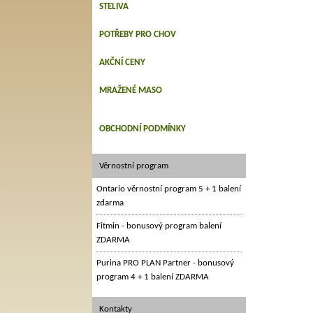
STELIVA
POTŘEBY PRO CHOV
AKČNÍ CENY
MRAŽENÉ MASO
OBCHODNÍ PODMÍNKY
Věrnostní program
Ontario věrnostní program 5 + 1 balení
zdarma
Fitmin - bonusový program balení
ZDARMA
Purina PRO PLAN Partner - bonusový
program 4 + 1 balení ZDARMA
Kontakty