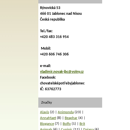
Rýnovická 53
466 01 Jablonec nad Nisou
Česká republika
Tel./fax:
+420 483 316 954
Mobil:
+420 606 746 306
e-mail:
vladimir.novak-jbc@volny.cz
Facebook:
chovatelsképotřebyjablonec
IČ: 63762773
Značky
Alavis
(2)
Animonda
(23)
AnnaMaet
(8)
Beaphar
(4)
Biogance
(7)
Bolfo
(1)
Brit
Animals
(6)
Cunipic
(11)
Dajana
(6)