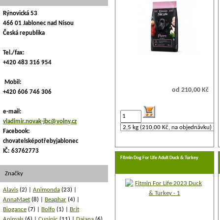
Rýnovická 53
466 01 Jablonec nad Nisou
Česká republika
Tel./fax:
+420 483 316 954
Mobil:
od 210,00 Kč
+420 606 746 306
e-mail:
vladimir.novak-jbc@volny.cz
Facebook:
chovatelsképotřebyjablonec
IČ: 63762773
Fitmin Dog For Life Adult Duck & Turkey
Značky
Alavis
(2)
Animonda
(23)
AnnaMaet
(8)
Beaphar
(4)
Biogance
(7)
Bolfo
(1)
Brit
Animals
(6)
Cunipic
(11)
Dajana
(6)