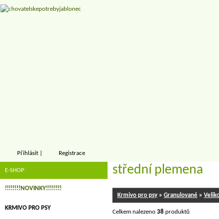
Přihlásit
|
Registrace
střední plemena
E-SHOP
!!!!!!!!NOVINKY!!!!!!!!
Krmivo pro psy
»
Granulované
»
Velik
KRMIVO PRO PSY
Celkem nalezeno
38
produktů