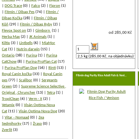
DOG Trace
(0)
Falco
(2)
Fipron
(1)
Fitmin / Dibaq Pes
(74)
Fitmin /
Dibaq Kočka
(28)
Fitmin / Dibaq
Kůň
(29)
Fitmin / Dibaq Ryby
(2)
Flevox Spot on
(2)
Gimborn
(1)
od 285,00 Kč
Herba Max
(2)
JK Animals
(1)
Kiltix
(3)
Lintbells
(6)
MiaMor
Cat
(1)
Nutrin-darwin
(15)
Ontario
(38)
Purina
(1)
Purina
CatChow
(8)
Purina ProPlan Cat
(17)
Purina ProPlan Dog
(16)
Rinti
(13)
Royal Canin kočka
(33)
Royal Canin
Fitmin dog Purity Rice Adult Fish & Veni…
pes
(77)
Scalibor
(0)
Sergeants
Green
(2)
Supreme Science Selective ,
Original , Chruncher
(13)
Tetra
(1)
TropiClean
(4)
Verm - X
(2)
Vetamix
(0)
Visán Optima Nova
Cat
(11)
Visán Optima Nova Dog
(20)
Vitar - Nomaad
(0)
Zea
Sedmihorky
(17)
Žraso
(0)
Zverlit
(3)