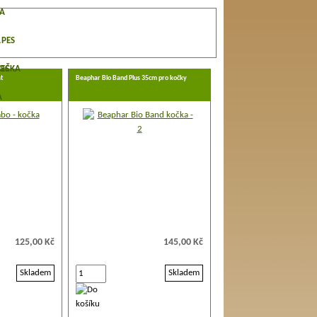
NA
 PES
Á
PES
KOČKA
t
Beaphar Bio Band Plus 35cm pro kočky
A
125,00 Kč
145,00 Kč
Skladem
Skladem