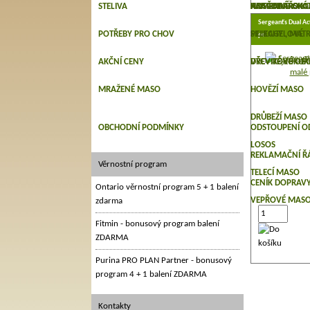
STELIVA
HOSPODÁŘSKÁ 
ANTIPAR. - OKO
HRAČKY PRO K
KAMENNÉ
Sergeanťs Dual Ac
POTŘEBY PRO CHOV
SILIKAGELOVÉ
PELECHY , MATR
pe…
AKČNÍ CENY
DŘEVITÉ,KUKUŘI
VÝCVIKOVÉ OBOJ
MRAŽENÉ MASO
HOVĚZÍ MASO
DRŮBEŽÍ MASO
OBCHODNÍ PODMÍNKY
ODSTOUPENÍ O
LOSOS
REKLAMAČNÍ Ř
Věrnostní program
TELECÍ MASO
CENÍK DOPRAV
Ontario věrnostní program 5 + 1 balení
VEPŘOVÉ MAS
zdarma
Fitmin - bonusový program balení
ZDARMA
Purina PRO PLAN Partner - bonusový
program 4 + 1 balení ZDARMA
Kontakty