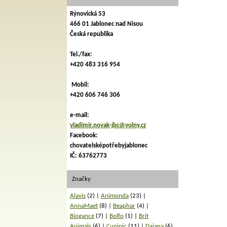
Rýnovická 53
466 01 Jablonec nad Nisou
Česká republika
Tel./fax:
+420 483 316 954
Mobil:
+420 606 746 306
e-mail:
vladimir.novak-jbc@volny.cz
Facebook:
chovatelsképotřebyjablonec
IČ: 63762773
Značky
Alavis
(2)
Animonda
(23)
AnnaMaet
(8)
Beaphar
(4)
Biogance
(7)
Bolfo
(1)
Brit
Animals
(6)
Cunipic
(11)
Dajana
(6)