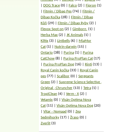
DOG Trace
(0)
Falco
(2)
Fipron
(1)
Fitmin / Dibaq Pes
(74)
Fitmin /
Dibaq Kočka
(28)
Fitmin / Dibaq
Kůň
(29)
Fitmin / Dibaq Ryby
(2)
Flevox Spot on
(2)
Gimborn
(1)
Herba Max
(2)
JK Animals
(1)
Kiltix
(3)
Lintbells
(6)
MiaMor
Cat
(1)
Nutrin-darwin
(15)
Ontario
(38)
Purina
(1)
Purina
CatChow
(8)
Purina ProPlan Cat
(17)
Purina ProPlan Dog
(16)
Rinti
(13)
Royal Canin kočka
(33)
Royal Canin
pes
(77)
Scalibor
(0)
Sergeants
Green
(2)
Supreme Science Selective ,
Original , Chruncher
(13)
Tetra
(1)
TropiClean
(4)
Verm - X
(2)
Vetamix
(0)
Visán Optima Nova
Cat
(11)
Visán Optima Nova Dog
(20)
Vitar - Nomaad
(0)
Zea
Sedmihorky
(17)
Žraso
(0)
Zverlit
(3)