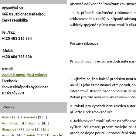
písemné odůvodnění zamítnutí reklamace. 
Rýnovická 53
11. V případě oprávněné reklamace má
466 01 Jablonec nad Nisou
reklamovaného zboží). V případě odstou
Česká republika
Náklady spojené s přepravou zboží k záka
Tel./fax:
+420 483 316 954
Postup reklamace
Mobil:
+420 606 746 306
Při uplatňování reklamace dodržujte násl
e-mail:
vladimir.novak-jbc@volny.cz
1. Ujistěte se, že v balení produktu není
Facebook:
na něj a jeho zaměstnanci Vám poradí, co 
chovatelsképotřebyjablonec
internetové stránce daného servisu či v
IČ: 63762773
Pokud jste zde našli servisní středisko Va
2. Pokud pro výrobek není uveden autori
Značky
přiložte k reklamované věci.
Alavis
(2)
Animonda
(23)
4. Reklamované zboží zašlete na výše uve
AnnaMaet
(8)
Beaphar
(4)
vyřízení reklamace, prosím zasílejte re
Biogance
(7)
Bolfo
(1)
Brit
prodejce dojde pouze k prodloužení doby
Animals
(6)
Cunipic
(11)
Dajana
(6)