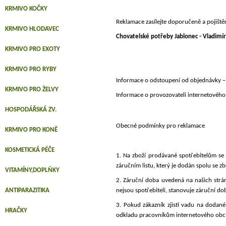
KRMIVO KOČKY
Reklamace zasílejte doporučeně a pojiště
KRMIVO HLODAVEC
Chovatelské potřeby Jablonec - Vladimír
KRMIVO PRO EXOTY
KRMIVO PRO RYBY
Informace o odstoupení od objednávky –
KRMIVO PRO ŽELVY
Informace o provozovateli internetového
HOSPODÁŘSKÁ ZV.
Obecné podmínky pro reklamace
KRMIVO PRO KONĚ
KOSMETICKÁ PÉČE
1. Na zboží prodávané spotřebitelům se 
záručním listu, který je dodán spolu se z
VITAMÍNY,DOPLŇKY
2. Záruční doba uvedená na našich stránk
ANTIPARAZITIKA
nejsou spotřebiteli, stanovuje záruční d
3. Pokud zákazník zjistí vadu na dodan
HRAČKY
odkladu pracovníkům internetového ob