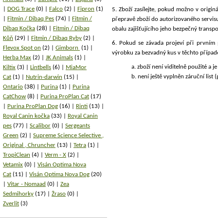
DOG Trace
(0)
Falco
(2)
Fipron
(1)
5. Zboží zasílejte, pokud možno v origi
Fitmin / Dibaq Pes
(74)
Fitmin /
přepravě zboží do autorizovaného servisu
Dibaq Kočka
(28)
Fitmin / Dibaq
obalu zajišťujícího jeho bezpečný transpo
Kůň
(29)
Fitmin / Dibaq Ryby
(2)
6. Pokud se závada projeví při prvním
Flevox Spot on
(2)
Gimborn
(1)
výrobku za bezvadný kus v těchto případ
Herba Max
(2)
JK Animals
(1)
a. zboží není viditelně použité a j
Kiltix
(3)
Lintbells
(6)
MiaMor
b. není ještě vyplněn záruční lis
Cat
(1)
Nutrin-darwin
(15)
Ontario
(38)
Purina
(1)
Purina
CatChow
(8)
Purina ProPlan Cat
(17)
Purina ProPlan Dog
(16)
Rinti
(13)
Royal Canin kočka
(33)
Royal Canin
pes
(77)
Scalibor
(0)
Sergeants
Green
(2)
Supreme Science Selective ,
Original , Chruncher
(13)
Tetra
(1)
TropiClean
(4)
Verm - X
(2)
Vetamix
(0)
Visán Optima Nova
Cat
(11)
Visán Optima Nova Dog
(20)
Vitar - Nomaad
(0)
Zea
Sedmihorky
(17)
Žraso
(0)
Zverlit
(3)